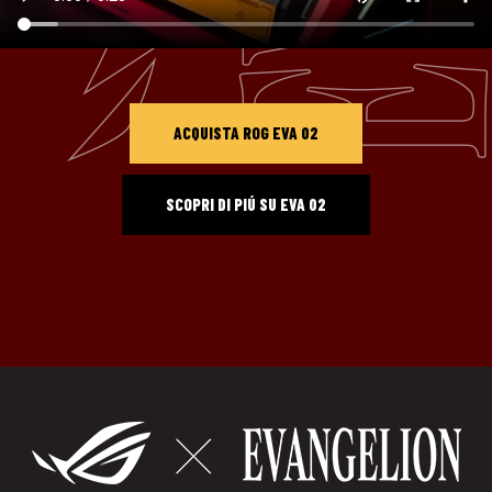
ACQUISTA ROG EVA 02
SCOPRI DI PIÚ SU EVA 02