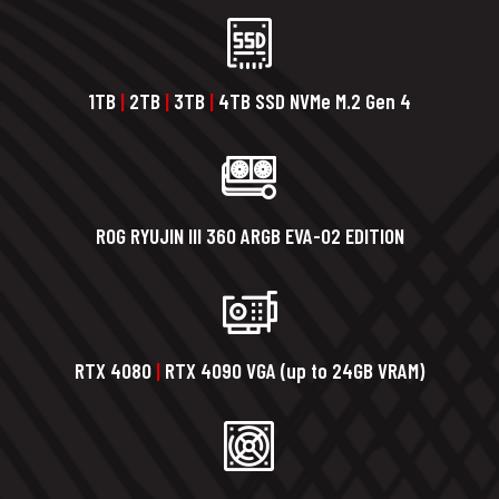
1TB
|
2TB
|
3TB
|
4TB SSD NVMe M.2 Gen 4
ROG RYUJIN III 360 ARGB EVA-02 EDITION
RTX 4080
|
RTX 4090 VGA (up to 24GB VRAM)