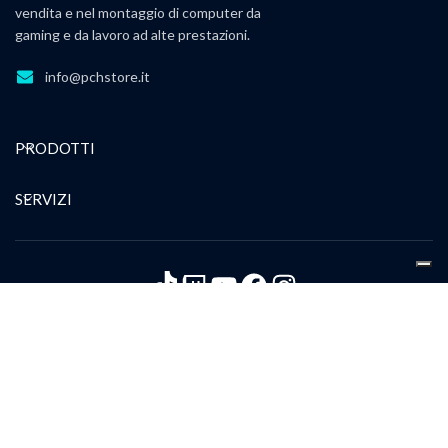
vendita e nel montaggio di computer da
gaming e da lavoro ad alte prestazioni.
info@pchstore.it
PRODOTTI
SERVIZI
TikTok
Twitch
YouTube
Facebook
Instagram
Ragione sociale: PC HUNTERS SRLS. Indirizzo Sede legale: Via Melchiorre Gioia
66, 20127 Milano (MI)
Indirizzo PEC:
pchunters.srl@pec.it
Partita IVA: 13229900967
PRIVACY POLICY
COOKIE POLICY
TERMINI E CONDIZIONI