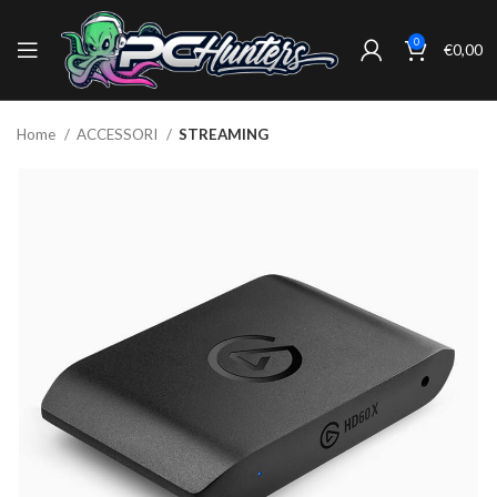
0
€
0,00
Home
ACCESSORI
STREAMING