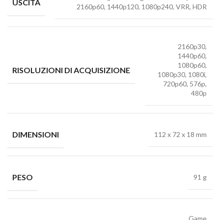
USCITA
2160p60, 1440p120, 1080p240, VRR, HDR
2160p30,
1440p60,
1080p60,
RISOLUZIONI DI ACQUISIZIONE
1080p30, 1080i,
720p60, 576p,
480p
DIMENSIONI
112 x 72 x 18 mm
PESO
91 g
Game