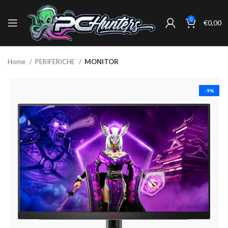
0
€
0,00
Home
PERIFERICHE
MONITOR
-9%