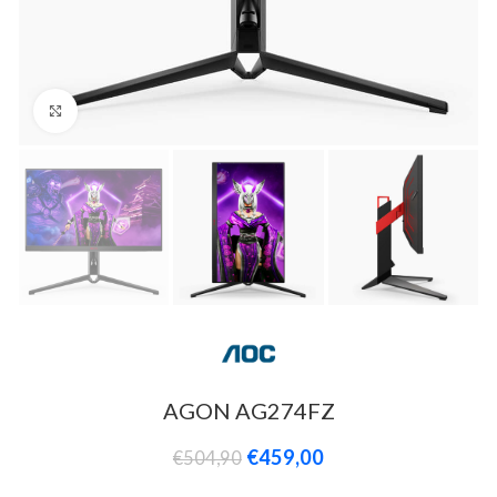
Click to enlarge
AGON AG274FZ
€
459,00
€
504,90