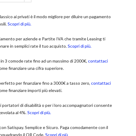
lassico ai privati è il modo migliore per diluire un pagamento
sili.
Scopri di più.
ziamento per aziende e Partite IVA che tramite Leasing ti
nare in semplici rate il tuo acquisto.
Scopri di più.
 in 3 comode rate fino ad un massimo di 2000€,
contattaci
ome finanziare una cifra superiore.
perfetto per finanziare fino a 3000€ a tasso zero,
contattaci
ome finanziare importi più elevati.
 portatori di disabilità o per i loro accompagnatori consente
gevolata al 4%.
Scopri di più.
con Satispay. Semplice e Sicuro. Paga comodamente con il
nquadrando il QR Code.
Scopri di più