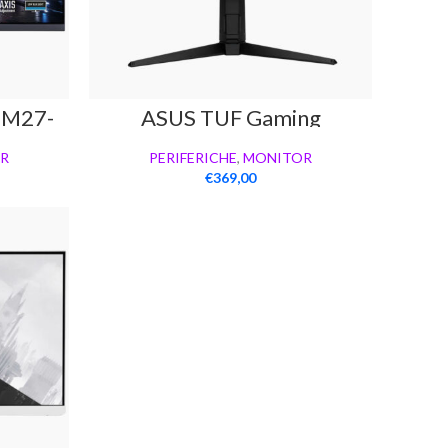
GM27-
ASUS TUF Gaming
VG30VQL1A
R
PERIFERICHE
,
MONITOR
€
369,00