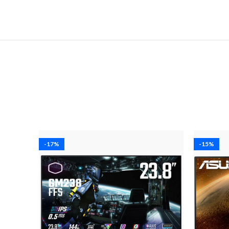
-17%
-15%