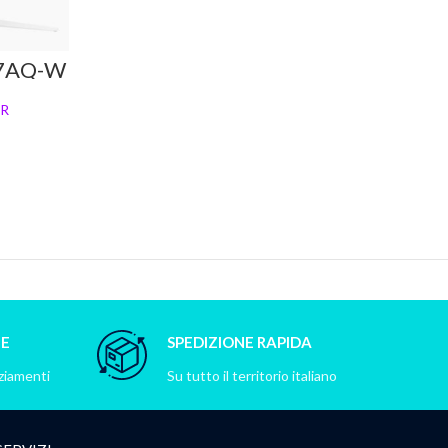
27AQ-W
R
NE
SPEDIZIONE RAPIDA
nziamenti
Su tutto il territorio italiano