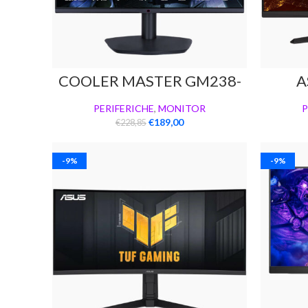
COOLER MASTER GM238-
A
FFS
PERIFERICHE
,
MONITOR
P
€
189,00
€
228,85
-9%
-9%