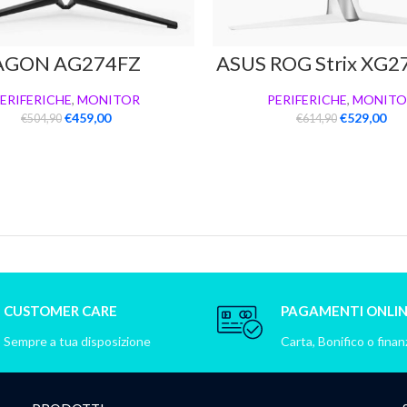
AGON AG274FZ
ASUS ROG Strix XG
ERIFERICHE
,
MONITOR
PERIFERICHE
,
MONITO
€
459,00
€
529,00
€
504,90
€
614,90
CUSTOMER CARE
PAGAMENTI ONLI
Sempre a tua disposizione
Carta, Bonifico o fina