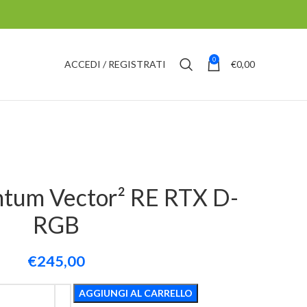
0
ACCEDI / REGISTRATI
€
0,00
um Vector² RE RTX D-
RGB
€
245,00
AGGIUNGI AL CARRELLO