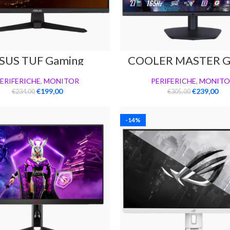
SUS TUF Gaming
COOLER MASTER 
VG247Q1A
FFS
ERIFERICHE
,
MONITOR
PERIFERICHE
,
MONITO
€
199,00
€
239,00
€
234,00
€
305,00
-14%