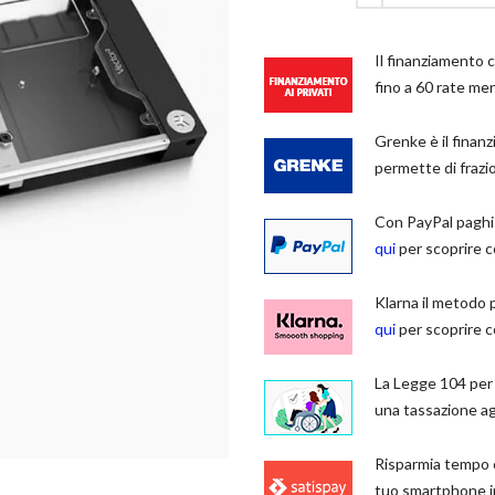
Il finanziamento c
fino a 60 rate men
Grenke è il finan
permette di frazio
Con PayPal paghi
qui
per scoprire c
Klarna il metodo 
qui
per scoprire c
La Legge 104 per i
una tassazione a
Risparmia tempo 
tuo smartphone i