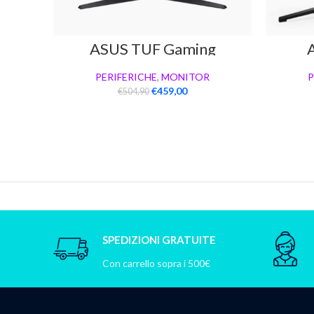
ASUS TUF Gaming
VG34VQEL1A
PERIFERICHE
,
MONITOR
P
€
459,00
€
504,90
SPEDIZIONI GRATUITE
Con carrello sopra i 500€