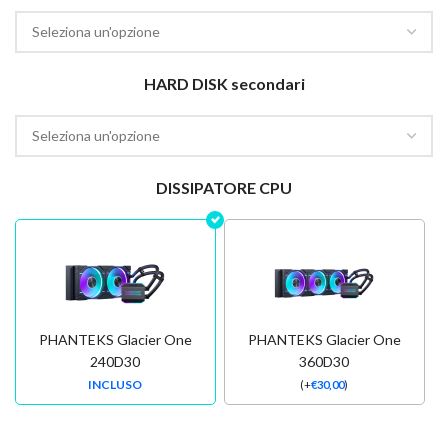
HARD DISK secondari
DISSIPATORE CPU
PHANTEKS Glacier One
PHANTEKS Glacier One
240D30
360D30
INCLUSO
(
+
€
30,00
)