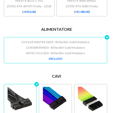
MSI RTX 4070 Ti Trio
MSI RTX 4080 Ventus
ZOTAC RTX 4070TI Trinity - 12GB
ZOTAC RTX 4080 Trinity
(
+
€
510,00
)
(
+
€
1.080,00
)
ALIMENTATORE
COOLER MASTER V850 - 850w 80+ Gold Modulare
CORSAIR RM850 - 850w 80+ Gold Modulare
ANTEC HCG 850 - 850w 80+ Gold Modulare
INCLUSO
CAVI