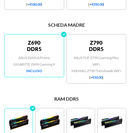
(
+
€
180,00
)
(
+
€
350,00
)
SCHEDA MADRE
ASUS Z690-A Prime
ASUS TUF Z790 Gaming Plus
GIGABYTE Z690 Gaming X
WiFi
INCLUSO
MSI MAG Z790 Tomahawk WiFi
(
+
€
50,00
)
RAM DDR5