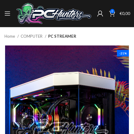
0
€
0,00
Home
COMPUTER
PC STREAMER
-21%