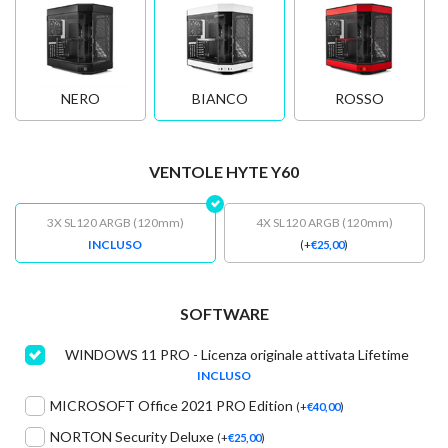
NERO
BIANCO
ROSSO
VENTOLE HYTE Y60
3X SL120 ARGB (120mm)
4X SL120 ARGB (120mm)
INCLUSO
(
+
€
25,00
)
SOFTWARE
WINDOWS 11 PRO - Licenza originale attivata Lifetime
INCLUSO
MICROSOFT Office 2021 PRO Edition
(
+
€
40,00
)
NORTON Security Deluxe
(
+
€
25,00
)