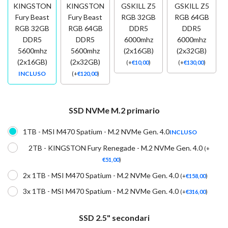
KINGSTON
KINGSTON
GSKILL Z5
GSKILL Z5
Fury Beast
Fury Beast
RGB 32GB
RGB 64GB
RGB 32GB
RGB 64GB
DDR5
DDR5
DDR5
DDR5
6000mhz
6000mhz
5600mhz
5600mhz
(2x16GB)
(2x32GB)
(2x16GB)
(2x32GB)
(
+
€
10,00
)
(
+
€
130,00
)
INCLUSO
(
+
€
120,00
)
SSD NVMe M.2 primario
1TB - MSI M470 Spatium - M.2 NVMe Gen. 4.0
INCLUSO
2TB - KINGSTON Fury Renegade - M.2 NVMe Gen. 4.0
(
+
€
51,00
)
2x 1TB - MSI M470 Spatium - M.2 NVMe Gen. 4.0
(
+
€
158,00
)
3x 1TB - MSI M470 Spatium - M.2 NVMe Gen. 4.0
(
+
€
316,00
)
SSD 2.5" secondari