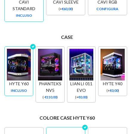
CAVI
CAVI SLEEVE
CAVI RGB
STANDARD
CONFIGURA
(
+
€
60,00
)
INCLUSO
CASE
HYTE Y60
PHANTEKS
LIAN LI 011
HYTE Y40
NV5
EVO
INCLUSO
(
+
€
0,00
)
(
-
€
110,00
)
(
+
€
0,00
)
COLORE CASE HYTE Y60