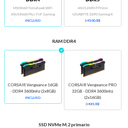
MSI B660 Tomahawk WiFi
ASUS Z690-P Prime
ASUS B660 Plus TUF Gaming
GIGABYTE Z690 Gaming X
INCLUSO
(
+
€
100,00
)
RAM DDR4
CORSAIR Vengeance 16GB
CORSAIR Vengeance PRO
- DDR4 3600mhz (2x8GB)
32GB - DDR4 3600mhz
(2x16GB)
INCLUSO
(
+
€
45,00
)
SSD NVMe M.2 primario