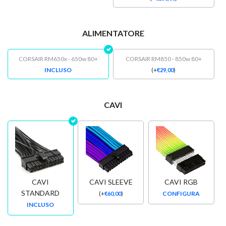
ALIMENTATORE
CORSAIR RM650x - 650w 80+
CORSAIR RM850 - 850w 80+
INCLUSO
(
+
€
29,00
)
CAVI
CAVI
CAVI SLEEVE
CAVI RGB
STANDARD
CONFIGURA
(
+
€
60,00
)
INCLUSO