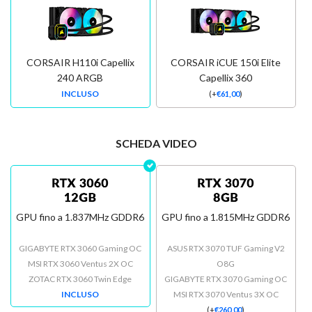
CORSAIR H110i Capellix
CORSAIR iCUE 150i Elite
240 ARGB
Capellix 360
INCLUSO
(
+
€
61,00
)
SCHEDA VIDEO
GPU fino a 1.837MHz GDDR6
GPU fino a 1.815MHz GDDR6
GIGABYTE RTX 3060 Gaming OC
ASUS RTX 3070 TUF Gaming V2
MSI RTX 3060 Ventus 2X OC
O8G
ZOTAC RTX 3060 Twin Edge
GIGABYTE RTX 3070 Gaming OC
INCLUSO
MSI RTX 3070 Ventus 3X OC
(
+
€
260,00
)