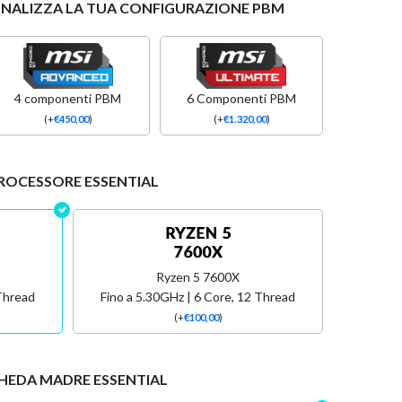
ONALIZZA LA TUA CONFIGURAZIONE PBM
4 componenti PBM
6 Componenti PBM
(
+
€
450,00
)
(
+
€
1.320,00
)
ROCESSORE ESSENTIAL
Ryzen 5 7600X
 Thread
Fino a 5.30GHz | 6 Core, 12 Thread
(
+
€
100,00
)
HEDA MADRE ESSENTIAL