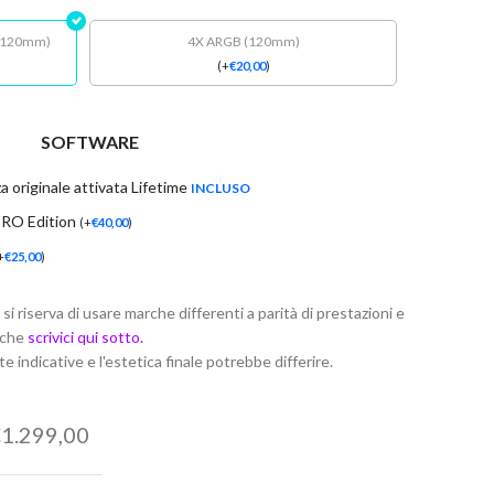
 (120mm)
4X ARGB (120mm)
(
+
€
20,00
)
SOFTWARE
riginale attivata Lifetime
INCLUSO
RO Edition
(
+
€
40,00
)
+
€
25,00
)
riserva di usare marche differenti a parità di prestazioni e
iche
scrivici qui sotto.
indicative e l'estetica finale potrebbe differire.
1.299,00