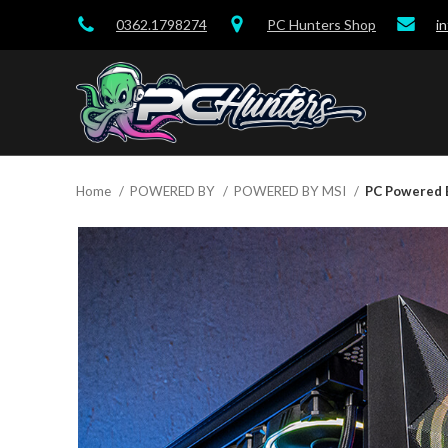
0362.1798274
PC Hunters Shop
i
Home
POWERED BY
POWERED BY MSI
PC Powered 