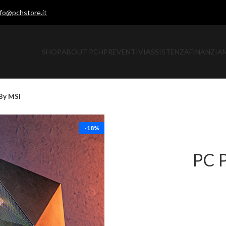
nfo@pchstore.it
SHOP
ABOUT PCH
PREVENTIVI
ASSISTENZA
FINANZIA
By MSI
-18%
PC 