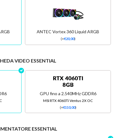
 ARGB
ANTEC Vortex 360 Liquid ARGB
(
+
€
20,00
)
HEDA VIDEO ESSENTIAL
DDR6
GPU fino a 2.540MHz GDDR6
C
MSI RTX 4060Ti Ventus 2X OC
(
+
€
110,00
)
IMENTATORE ESSENTIAL