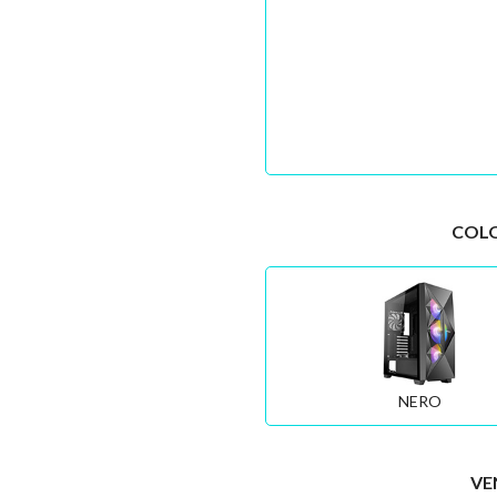
COLO
NERO
VE