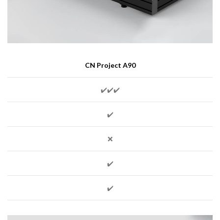
CN Project A90
✔️✔️✔️
✔️
❌
✔️
✔️