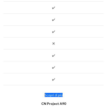
✔️
✔️
✔️
❌
✔️
✔️
✔️
Scopri di più
CN Project A90