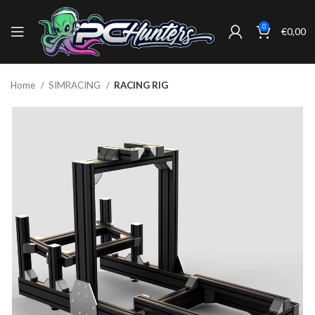
0
€
0,00
Home
SIMRACING
RACING RIG