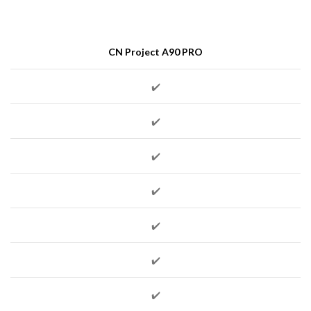
CN Project A90 PRO
✔️
✔️
✔️
✔️
✔️
✔️
✔️