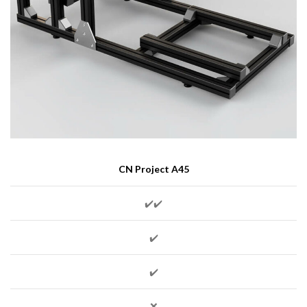
CN Project A45
✔️✔️
✔️
✔️
❌