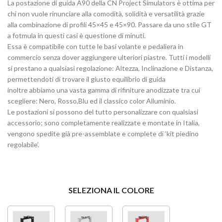
La postazione di guida A90 della CN Project Simulators è
ottima per
chi non vuole rinunciare alla comodità, solidità e versatilità grazie
alla combinazione di profili 45×45 e 45×90. Passare da uno stile GT
a fotmula in questi casi è questione di minuti.
Essa è compatibile con tutte le basi volante e pedaliera in
commercio senza dover aggiungere ulteriori piastre.
Tutti i modelli
si prestano a qualsiasi regolazione: Altezza, Inclinazione e Distanza,
permettendoti di trovare il giusto equilibrio di guida
inoltre abbiamo una vasta gamma di rifiniture anodizzate tra cui
scegliere: Nero, Rosso,Blu ed il classico color Alluminio.
Le postazioni si possono del tutto personalizzare con qualsiasi
accessorio; sono completamente realizzate e montate in Italia,
vengono spedite già pre-assemblate e complete di ‘kit piedino
regolabile’.
SELEZIONA IL COLORE