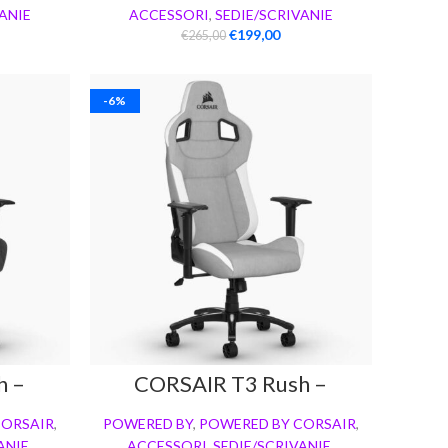
ANIE
ACCESSORI
,
SEDIE/SCRIVANIE
€
199,00
€
265,00
-6%
h –
CORSAIR T3 Rush –
Bianco/Grigio
CORSAIR
,
POWERED BY
,
POWERED BY CORSAIR
,
ANIE
,
ACCESSORI
,
SEDIE/SCRIVANIE
,