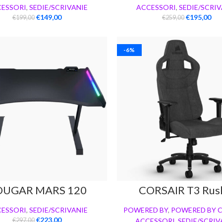
ESSORI
,
SEDIE/SCRIVANIE
ACCESSORI
,
SEDIE/SCRIV
€
149,00
€
195,00
€
199,00
€
259,00
-6%
OUGAR MARS 120
CORSAIR T3 Rus
Antracite
ESSORI
,
SEDIE/SCRIVANIE
POWERED BY
,
POWERED BY 
€
223,00
€
297,00
ACCESSORI
,
SEDIE/SCRIV