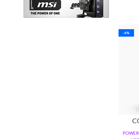
-6%
C
POWER