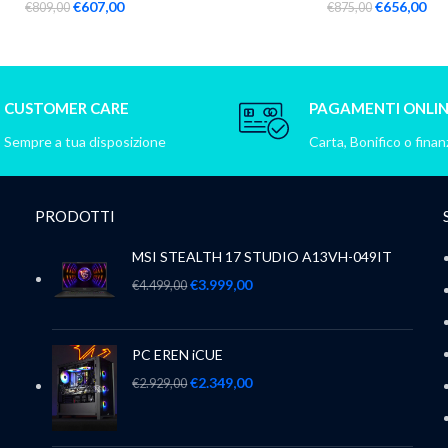
€
607,00
€
656,00
€
809,00
€
875,00
CUSTOMER CARE
PAGAMENTI ONLI
Sempre a tua disposizione
Carta, Bonifico o fina
PRODOTTI
MSI STEALTH 17 STUDIO A13VH-049IT
€
3.999,00
€
4.499,00
PC EREN iCUE
€
2.349,00
€
2.929,00