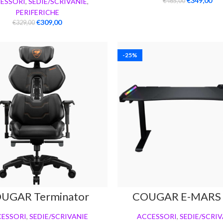
€
349,00
ESSORI
,
SEDIE/SCRIVANIE
,
€
465,00
PERIFERICHE
€
309,00
€
329,00
-25%
UGAR Terminator
COUGAR E-MARS
ESSORI
,
SEDIE/SCRIVANIE
ACCESSORI
,
SEDIE/SCRIV