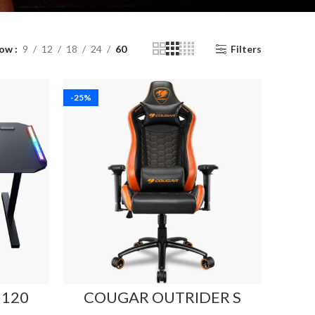
how
9
12
18
24
60
Filters
-25%
 120
COUGAR OUTRIDER S