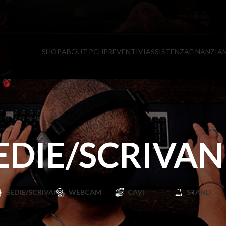
SHOP
ABOUT PCH
PREVENTIVI
ASSISTENZA
FINANZIA
EDIE/SCRIVAN
SEDIE/SCRIVANIE
WEBCAM
CAVI
STAND