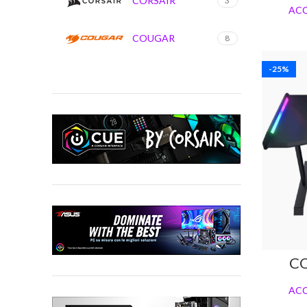
CORSAIR
3
ACC
COUGAR
8
-25%
C
ACC