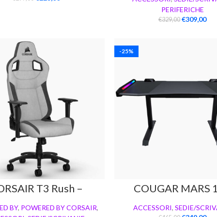
PERIFERICHE
€
309,00
€
329,00
-25%
ORSAIR T3 Rush –
COUGAR MARS 
Grigio/Antracite
ED BY
,
POWERED BY CORSAIR
,
ACCESSORI
,
SEDIE/SCRIV