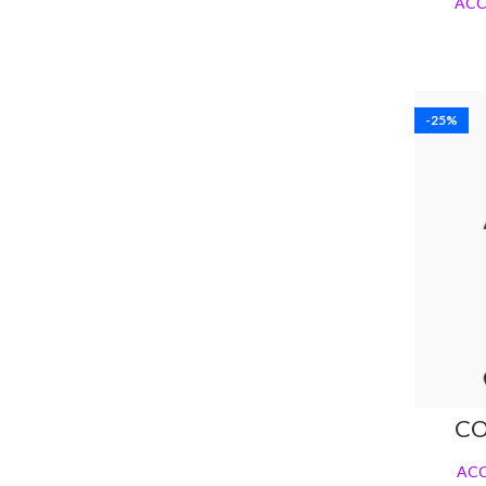
ACC
-25%
CO
ACC