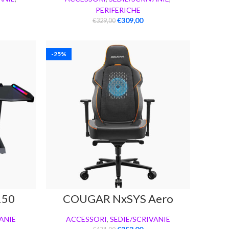
PERIFERICHE
€
309,00
€
329,00
-25%
150
COUGAR NxSYS Aero
ANIE
ACCESSORI
,
SEDIE/SCRIVANIE