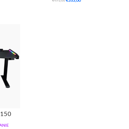
€
353,00
€
471,00
 150
ANIE