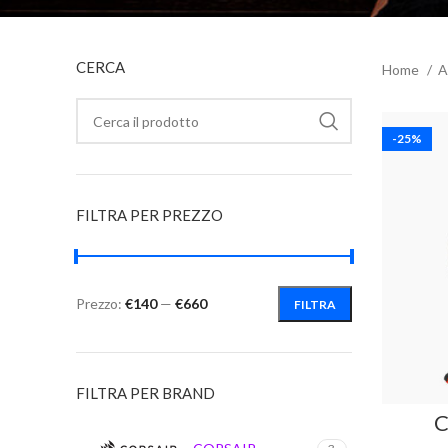
CERCA
Home
A
-25%
FILTRA PER PREZZO
Prezzo:
€140
—
€660
FILTRA
Prezzo
Prezzo
Min
Max
FILTRA PER BRAND
C