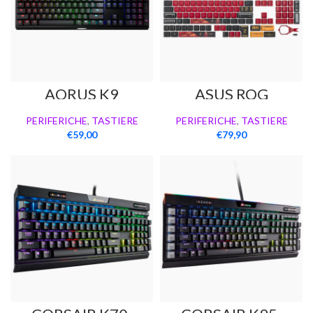
AORUS K9
ASUS ROG
KEYCAP RX
SWITCHES EVA-
PERIFERICHE
,
TASTIERE
PERIFERICHE
,
TASTIERE
02 Edition
€
59,00
€
79,90