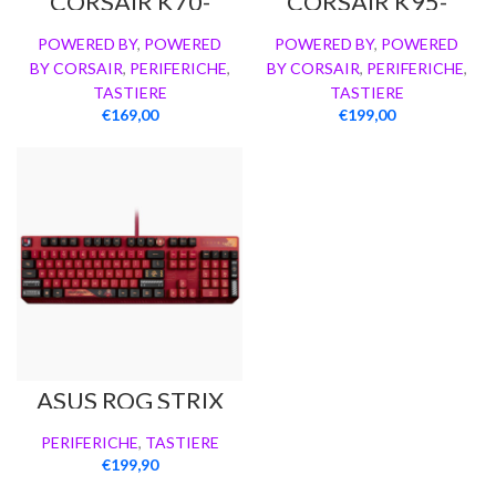
CORSAIR K70-
CORSAIR K95-
MK2
Platinum
POWERED BY
,
POWERED
POWERED BY
,
POWERED
BY CORSAIR
,
PERIFERICHE
,
BY CORSAIR
,
PERIFERICHE
,
TASTIERE
TASTIERE
€
169,00
€
199,00
ASUS ROG STRIX
SCOPE RX EVA-02
Edition
PERIFERICHE
,
TASTIERE
€
199,90