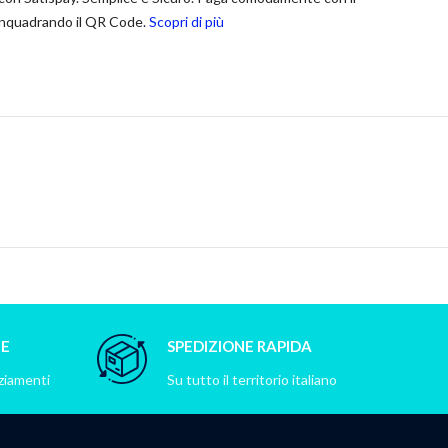
nquadrando il QR Code.
Scopri di più
NE
SPEDIZIONE RAPIDA
nziamenti
Su tutto il territorio italiano