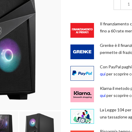
Il finanziamento c
fino a 60 rate men
Grenke è il finan
permette di frazio
Con PayPal paghi
qui
per scoprire c
Klarna il metodo 
qui
per scoprire c
La Legge 104 per i
una tassazione a
Risparmia tempo 