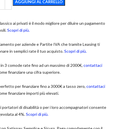
AGGIUNGI AL CARRELLO
lassico ai privati è il modo migliore per diluire un pagamento
sili.
Scopri di più.
ziamento per aziende e Partite IVA che tramite Leasing ti
nare in semplici rate il tuo acquisto.
Scopri di più.
 in 3 comode rate fino ad un massimo di 2000€,
contattaci
ome finanziare una cifra superiore.
perfetto per finanziare fino a 3000€ a tasso zero,
contattaci
ome finanziare importi più elevati.
 portatori di disabilità o per i loro accompagnatori consente
gevolata al 4%.
Scopri di più.
con Satispay. Semplice e Sicuro. Paga comodamente con il