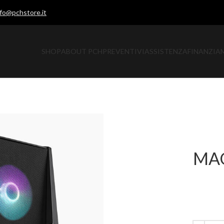
nfo@pchstore.it
SHOP
ABOUT PCH
PREVENTIVI
ASSISTENZA
FINANZIA
MAG