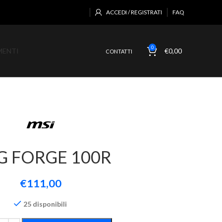
ACCEDI / REGISTRATI
FAQ
0
MENTI
€
0,00
CONTATTI
 FORGE 100R
€
111,00
25 disponibili