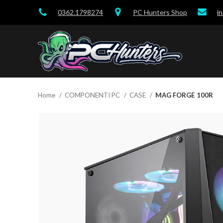
0362.1798274
PC Hunters Shop
i
Home
COMPONENTI PC
CASE
MAG FORGE 100R